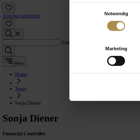
Einwilligungsauswahl
Notwendig
Angebot anfordern
Einen Suchbegriff eingeben:
Marketing
Menü
Home
Team
Sonja Diener
Sonja Diener
Financial Controller