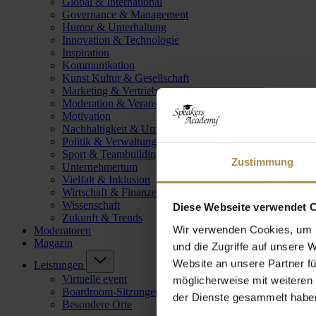
Global & International
Governance & Management
Humor & Unterhaltung
Innovation & Technologie
Inspiration
Kommunikation
Kunst Kultur & Gesellschaft
Marketing & Vertrieb
Moderation & Veranstaltungsleitung
Motivation
Nachhaltigkeit & Umwelt
Politik & Verwaltung
Sport & Teambuilding
Zustimmung
Unternehmertum
Vielfalt & Inklusion
Wirtschaft & Finanzen
Wissenschaft
Diese Webseite verwendet 
Zukunft & Trends
Wir verwenden Cookies, um I
Moderatoren
Magazin
und die Zugriffe auf unsere 
Website an unsere Partner fü
Leistungen
Virtuelle event
möglicherweise mit weiteren
Boardroom-Sitzungen
der Dienste gesammelt habe
Besondere Orte