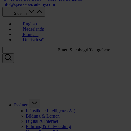
info@speakersacademy.com
Deutsch
English
Nederlands
Français
Deutsch
Einen Suchbegriff eingeben:
Redner
Künstliche Intelligenz (AI)
Bildung & Lernen
Digital & Internet
Führung & Entwicklung