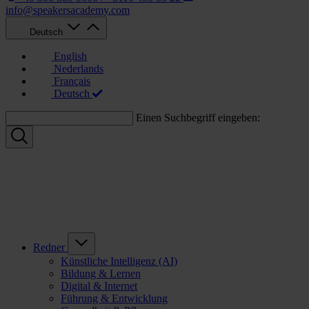
info@speakersacademy.com
Deutsch
English
Nederlands
Français
Deutsch
Einen Suchbegriff eingeben:
Redner
Künstliche Intelligenz (AI)
Bildung & Lernen
Digital & Internet
Führung & Entwicklung