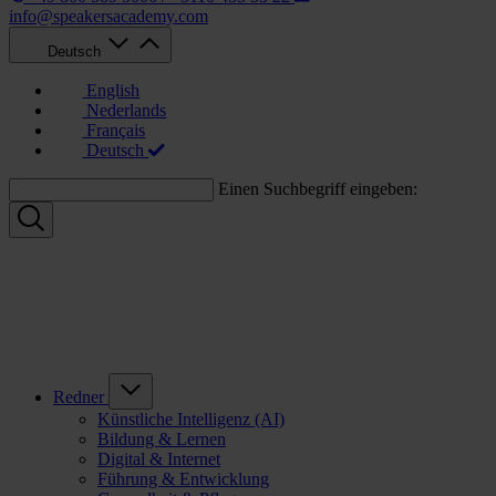
info@speakersacademy.com
Deutsch
English
Nederlands
Français
Deutsch
Einen Suchbegriff eingeben:
Redner
Künstliche Intelligenz (AI)
Bildung & Lernen
Digital & Internet
Führung & Entwicklung