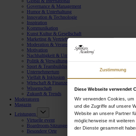
Global & International
Governance & Management
Humor & Unterhaltung
Innovation & Technologie
Inspiration
Kommunikation
Kunst Kultur & Gesellschaft
Marketing & Vertrieb
Moderation & Veranstaltungsleitung
Motivation
Nachhaltigkeit & Umwelt
Politik & Verwaltung
Sport & Teambuilding
Zustimmung
Unternehmertum
Vielfalt & Inklusion
Wirtschaft & Finanzen
Wissenschaft
Diese Webseite verwendet 
Zukunft & Trends
Wir verwenden Cookies, um I
Moderatoren
Magazin
und die Zugriffe auf unsere 
Website an unsere Partner fü
Leistungen
Virtuelle event
möglicherweise mit weiteren
Boardroom-Sitzungen
der Dienste gesammelt habe
Besondere Orte