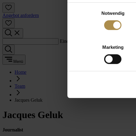
Einwilligungsauswahl
Notwendig
Angebot anfordern
Einen Suchbegriff eingeben:
Marketing
Menü
Home
Team
Jacques Geluk
Jacques Geluk
Journalist