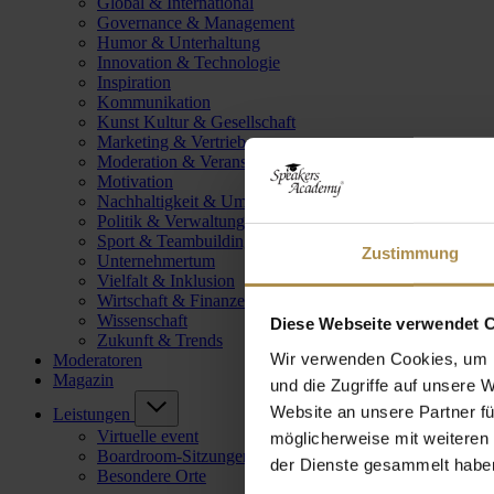
Global & International
Governance & Management
Humor & Unterhaltung
Innovation & Technologie
Inspiration
Kommunikation
Kunst Kultur & Gesellschaft
Marketing & Vertrieb
Moderation & Veranstaltungsleitung
Motivation
Nachhaltigkeit & Umwelt
Politik & Verwaltung
Sport & Teambuilding
Zustimmung
Unternehmertum
Vielfalt & Inklusion
Wirtschaft & Finanzen
Wissenschaft
Diese Webseite verwendet 
Zukunft & Trends
Wir verwenden Cookies, um I
Moderatoren
Magazin
und die Zugriffe auf unsere 
Website an unsere Partner fü
Leistungen
Virtuelle event
möglicherweise mit weiteren
Boardroom-Sitzungen
der Dienste gesammelt habe
Besondere Orte