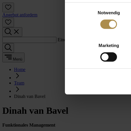
Einwilligungsauswahl
Notwendig
Angebot anfordern
Einen Suchbegriff eingeben:
Marketing
Menü
Home
Team
Dinah van Bavel
Dinah van Bavel
Funktionales Management