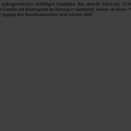
ußergewöhnlich vielfältigen Qualitäten. Ihre aktuelle Arbeit bei ‘At th
er Familie mit Hintergrund im Rennsport stammend, konnte sie dieses W
Sie begann ihre Rundfunkkarriere beim lokalen BBC