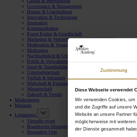
Global & International
Governance & Management
Humor & Unterhaltung
Innovation & Technologie
Inspiration
Kommunikation
Kunst Kultur & Gesellschaft
Marketing & Vertrieb
Moderation & Veranstaltungsleitung
Motivation
Nachhaltigkeit & Umwelt
Politik & Verwaltung
Sport & Teambuilding
Zustimmung
Unternehmertum
Vielfalt & Inklusion
Wirtschaft & Finanzen
Wissenschaft
Diese Webseite verwendet 
Zukunft & Trends
Wir verwenden Cookies, um I
Moderatoren
Magazin
und die Zugriffe auf unsere 
Website an unsere Partner fü
Leistungen
Virtuelle event
möglicherweise mit weiteren
Boardroom-Sitzungen
der Dienste gesammelt habe
Besondere Orte