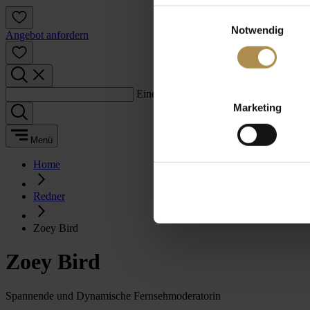
Einwilligungsauswahl
Notwendig
Angebot anfordern
Einen Suchbegriff eingeben:
Marketing
Menü
Home
Redner
Zoey Bird
Zoey Bird
Spannende und Dynamische Fernsehmoderatorin