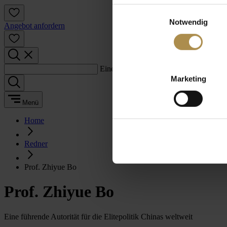
Einwilligungsauswahl
Notwendig
Angebot anfordern
Einen Suchbegriff eingeben:
Marketing
Menü
Home
Redner
Prof. Zhiyue Bo
Prof. Zhiyue Bo
Eine führende Autorität für die Elitepolitik Chinas weltweit