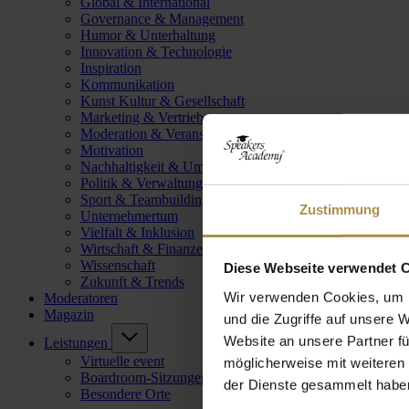
Global & International
Governance & Management
Humor & Unterhaltung
Innovation & Technologie
Inspiration
Kommunikation
Kunst Kultur & Gesellschaft
Marketing & Vertrieb
Moderation & Veranstaltungsleitung
Motivation
Nachhaltigkeit & Umwelt
Politik & Verwaltung
Sport & Teambuilding
Zustimmung
Unternehmertum
Vielfalt & Inklusion
Wirtschaft & Finanzen
Wissenschaft
Diese Webseite verwendet 
Zukunft & Trends
Wir verwenden Cookies, um I
Moderatoren
Magazin
und die Zugriffe auf unsere 
Website an unsere Partner fü
Leistungen
Virtuelle event
möglicherweise mit weiteren
Boardroom-Sitzungen
der Dienste gesammelt habe
Besondere Orte