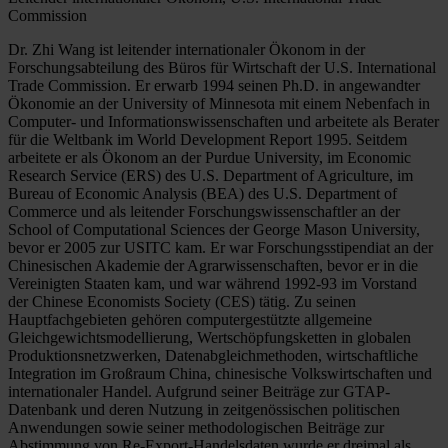
Commission
Dr. Zhi Wang ist leitender internationaler Ökonom in der
Forschungsabteilung des Büros für Wirtschaft der U.S. International
Trade Commission. Er erwarb 1994 seinen Ph.D. in angewandter
Ökonomie an der University of Minnesota mit einem Nebenfach in
Computer- und Informationswissenschaften und arbeitete als Berater
für die Weltbank im World Development Report 1995. Seitdem
arbeitete er als Ökonom an der Purdue University, im Economic
Research Service (ERS) des U.S. Department of Agriculture, im
Bureau of Economic Analysis (BEA) des U.S. Department of
Commerce und als leitender Forschungswissenschaftler an der
School of Computational Sciences der George Mason University,
bevor er 2005 zur USITC kam. Er war Forschungsstipendiat an der
Chinesischen Akademie der Agrarwissenschaften, bevor er in die
Vereinigten Staaten kam, und war während 1992-93 im Vorstand
der Chinese Economists Society (CES) tätig. Zu seinen
Hauptfachgebieten gehören computergestützte allgemeine
Gleichgewichtsmodellierung, Wertschöpfungsketten in globalen
Produktionsnetzwerken, Datenabgleichmethoden, wirtschaftliche
Integration im Großraum China, chinesische Volkswirtschaften und
internationaler Handel. Aufgrund seiner Beiträge zur GTAP-
Datenbank und deren Nutzung in zeitgenössischen politischen
Anwendungen sowie seiner methodologischen Beiträge zur
Abstimmung von Re-Export-Handelsdaten wurde er dreimal als