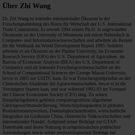
Über Zhi Wang
Dr. Zhi Wang ist leitender internationaler Ökonom in der
Forschungsabteilung des Büros für Wirtschaft der U.S. International
Trade Commission. Er erwarb 1994 seinen Ph.D. in angewandter
Ökonomie an der University of Minnesota mit einem Nebenfach in
Computer- und Informationswissenschaften und arbeitete als Berater
für die Weltbank im World Development Report 1995. Seitdem
arbeitete er als Ökonom an der Purdue University, im Economic
Research Service (ERS) des U.S. Department of Agriculture, im
Bureau of Economic Analysis (BEA) des U.S. Department of
Commerce und als leitender Forschungswissenschaftler an der
School of Computational Sciences der George Mason University,
bevor er 2005 zur USITC kam. Er war Forschungsstipendiat an der
Chinesischen Akademie der Agrarwissenschaften, bevor er in die
Vereinigten Staaten kam, und war während 1992-93 im Vorstand
der Chinese Economists Society (CES) tätig. Zu seinen
Hauptfachgebieten gehören computergestützte allgemeine
Gleichgewichtsmodellierung, Wertschöpfungsketten in globalen
Produktionsnetzwerken, Datenabgleichmethoden, wirtschaftliche
Integration im Großraum China, chinesische Volkswirtschaften und
internationaler Handel. Aufgrund seiner Beiträge zur GTAP-
Datenbank und deren Nutzung in zeitgenössischen politischen
Anwendungen sowie seiner methodologischen Beiträge zur