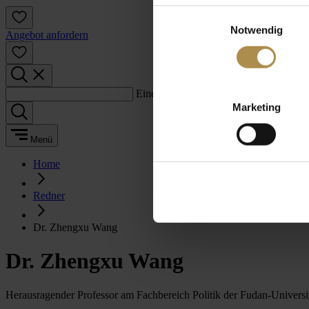
Einwilligungsauswahl
Notwendig
Angebot anfordern
Einen Suchbegriff eingeben:
Marketing
Menü
Home
Redner
Dr. Zhengxu Wang
Dr. Zhengxu Wang
Herausragender Professor am Fachbereich Politik der Fudan-Universi