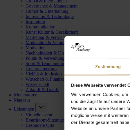
Global & International
Governance & Management
Humor & Unterhaltung
Innovation & Technologie
Inspiration
Kommunikation
Kunst Kultur & Gesellschaft
Marketing & Vertrieb
Moderation & Veranstaltungsleitung
Motivation
Nachhaltigkeit & Umwelt
Politik & Verwaltung
Sport & Teambuilding
Zustimmung
Unternehmertum
Vielfalt & Inklusion
Wirtschaft & Finanzen
Wissenschaft
Diese Webseite verwendet 
Zukunft & Trends
Wir verwenden Cookies, um I
Moderatoren
Magazin
und die Zugriffe auf unsere 
Website an unsere Partner fü
Leistungen
Virtuelle event
möglicherweise mit weiteren
Boardroom-Sitzungen
der Dienste gesammelt habe
Besondere Orte