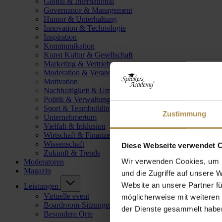
Global & International
Governance & Management
Humor & Unterhaltung
Innovation & Technologie
Inspiration
Kommunikation
Kunst Kultur & Gesellschaft
Marketing & Vertrieb
Moderation & Veranstaltungsleitung
Motivation
Nachhaltigkeit & Umwelt
Politik & Verwaltung
Sport & Teambuilding
Zustimmung
Unternehmertum
Vielfalt & Inklusion
Wirtschaft & Finanzen
Wissenschaft
Diese Webseite verwendet 
Zukunft & Trends
Wir verwenden Cookies, um I
Moderatoren
Magazin
und die Zugriffe auf unsere 
Website an unsere Partner fü
Leistungen
Virtuelle event
möglicherweise mit weiteren
Boardroom-Sitzungen
der Dienste gesammelt habe
Besondere Orte