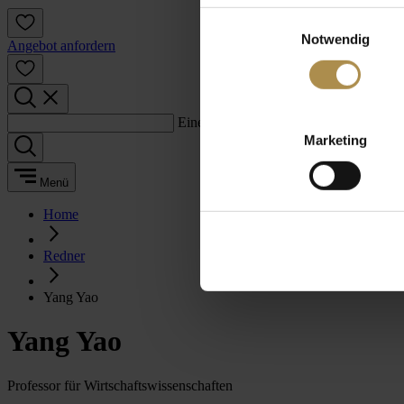
Einwilligungsauswahl
Notwendig
Angebot anfordern
Einen Suchbegriff eingeben:
Marketing
Menü
Home
Redner
Yang Yao
Yang Yao
Professor für Wirtschaftswissenschaften