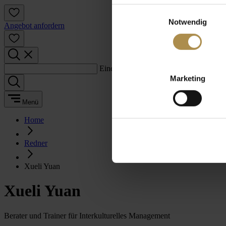
Einwilligungsauswahl
Notwendig
Angebot anfordern
Einen Suchbegriff eingeben:
Marketing
Menü
Home
Redner
Xueli Yuan
Xueli Yuan
Berater und Trainer für Interkulturelles Management