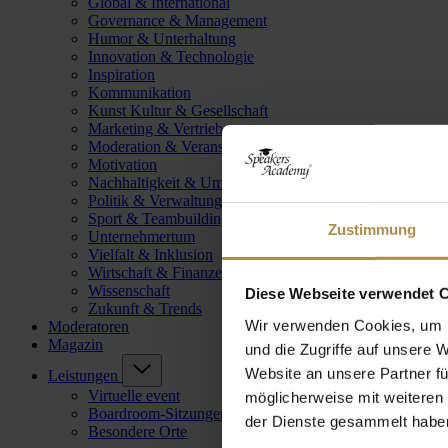
Global & International
Governance & Management
Humor & Unterhaltung
Innovation & Technologie
Inspiration
Kommunikation
Kunst Kultur & Gesellschaft
Marketing & Vertrieb
Moderation & Veranstaltungsleitung
Motivation
Nachhaltigkeit & Umwelt
Politik & Verwaltung
Sport & Teambuilding
Zustimmung
Unternehmertum
Vielfalt & Inklusion
Wirtschaft & Finanzen
Wissenschaft
Diese Webseite verwendet 
Zukunft & Trends
Wir verwenden Cookies, um I
Moderatoren
Magazin
und die Zugriffe auf unsere 
Website an unsere Partner fü
Leistungen
Virtuelle event
möglicherweise mit weiteren
Boardroom-Sitzungen
der Dienste gesammelt habe
Besondere Orte