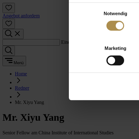
Einwilligungsauswahl
Notwendig
Angebot anfordern
Einen Suchbegriff eingeben:
Marketing
Menü
Home
Redner
Mr. Xiyu Yang
Mr. Xiyu Yang
Senior Fellow am China Institute of International Studies