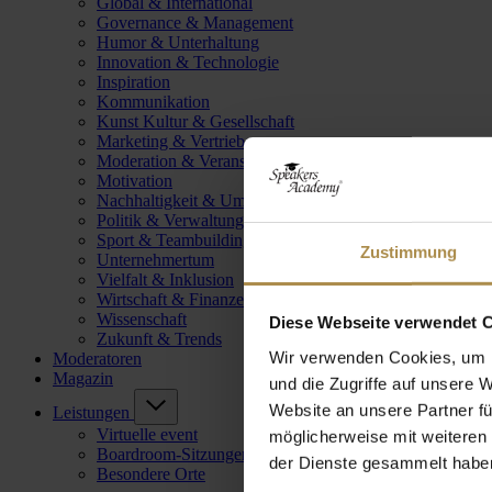
Global & International
Governance & Management
Humor & Unterhaltung
Innovation & Technologie
Inspiration
Kommunikation
Kunst Kultur & Gesellschaft
Marketing & Vertrieb
Moderation & Veranstaltungsleitung
Motivation
Nachhaltigkeit & Umwelt
Politik & Verwaltung
Sport & Teambuilding
Zustimmung
Unternehmertum
Vielfalt & Inklusion
Wirtschaft & Finanzen
Wissenschaft
Diese Webseite verwendet 
Zukunft & Trends
Wir verwenden Cookies, um I
Moderatoren
Magazin
und die Zugriffe auf unsere 
Website an unsere Partner fü
Leistungen
Virtuelle event
möglicherweise mit weiteren
Boardroom-Sitzungen
der Dienste gesammelt habe
Besondere Orte