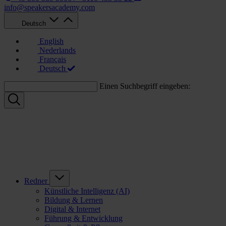
info@speakersacademy.com
Deutsch
English
Nederlands
Français
Deutsch
Einen Suchbegriff eingeben:
Redner
Künstliche Intelligenz (AI)
Bildung & Lernen
Digital & Internet
Führung & Entwicklung