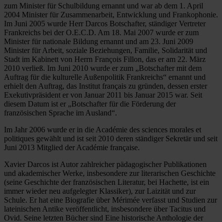
zum Minister für Schulbildung ernannt und war ab dem 1. April
2004 Minister für Zusammenarbeit, Entwicklung und Frankophonie.
Im Juni 2005 wurde Herr Darcos Botschafter, ständiger Vertreter
Frankreichs bei der O.E.C.D. Am 18. Mai 2007 wurde er zum
Minister für nationale Bildung ernannt und am 23. Juni 2009
Minister für Arbeit, soziale Beziehungen, Familie, Solidarität und
Stadt im Kabinett von Herrn François Fillon, das er am 22. März
2010 verließ. Im Juni 2010 wurde er zum „Botschafter mit dem
Auftrag für die kulturelle Außenpolitik Frankreichs“ ernannt und
erhielt den Auftrag, das Institut français zu gründen, dessen erster
Exekutivpräsident er von Januar 2011 bis Januar 2015 war. Seit
diesem Datum ist er „Botschafter für die Förderung der
französischen Sprache im Ausland“.
Im Jahr 2006 wurde er in die Académie des sciences morales et
politiques gewählt und ist seit 2010 deren ständiger Sekretär und seit
Juni 2013 Mitglied der Académie française.
Xavier Darcos ist Autor zahlreicher pädagogischer Publikationen
und akademischer Werke, insbesondere zur literarischen Geschichte
(seine Geschichte der französischen Literatur, bei Hachette, ist ein
immer wieder neu aufgelegter Klassiker), zur Laizität und zur
Schule. Er hat eine Biografie über Mérimée verfasst und Studien zur
lateinischen Antike veröffentlicht, insbesondere über Tacitus und
Ovid. Seine letzten Bücher sind Eine historische Anthologie der