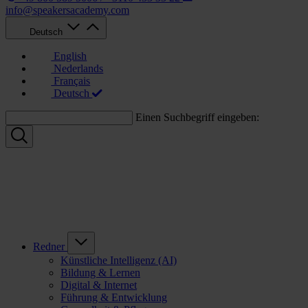
info@speakersacademy.com
Deutsch
English
Nederlands
Français
Deutsch
Einen Suchbegriff eingeben:
Redner
Künstliche Intelligenz (AI)
Bildung & Lernen
Digital & Internet
Führung & Entwicklung