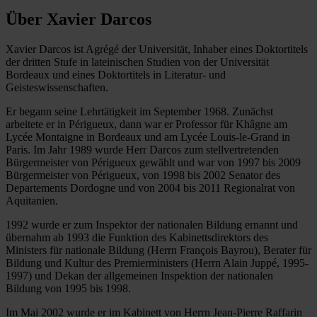
Über Xavier Darcos
Xavier Darcos ist Agrégé der Universität, Inhaber eines Doktortitels
der dritten Stufe in lateinischen Studien von der Universität
Bordeaux und eines Doktortitels in Literatur- und
Geisteswissenschaften.
Er begann seine Lehrtätigkeit im September 1968. Zunächst
arbeitete er in Périgueux, dann war er Professor für Khâgne am
Lycée Montaigne in Bordeaux und am Lycée Louis-le-Grand in
Paris. Im Jahr 1989 wurde Herr Darcos zum stellvertretenden
Bürgermeister von Périgueux gewählt und war von 1997 bis 2009
Bürgermeister von Périgueux, von 1998 bis 2002 Senator des
Departements Dordogne und von 2004 bis 2011 Regionalrat von
Aquitanien.
1992 wurde er zum Inspektor der nationalen Bildung ernannt und
übernahm ab 1993 die Funktion des Kabinettsdirektors des
Ministers für nationale Bildung (Herrn François Bayrou), Berater für
Bildung und Kultur des Premierministers (Herrn Alain Juppé, 1995-
1997) und Dekan der allgemeinen Inspektion der nationalen
Bildung von 1995 bis 1998.
Im Mai 2002 wurde er im Kabinett von Herrn Jean-Pierre Raffarin