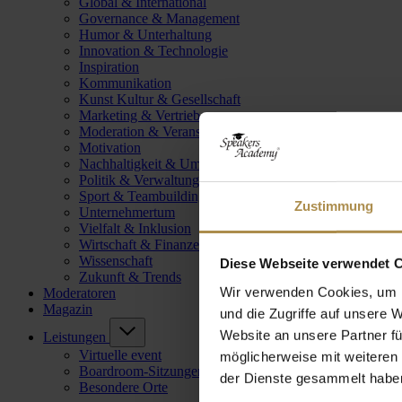
Global & International
Governance & Management
Humor & Unterhaltung
Innovation & Technologie
Inspiration
Kommunikation
Kunst Kultur & Gesellschaft
Marketing & Vertrieb
Moderation & Veranstaltungsleitung
Motivation
Nachhaltigkeit & Umwelt
Politik & Verwaltung
Sport & Teambuilding
Zustimmung
Unternehmertum
Vielfalt & Inklusion
Wirtschaft & Finanzen
Wissenschaft
Diese Webseite verwendet 
Zukunft & Trends
Wir verwenden Cookies, um I
Moderatoren
Magazin
und die Zugriffe auf unsere 
Website an unsere Partner fü
Leistungen
Virtuelle event
möglicherweise mit weiteren
Boardroom-Sitzungen
der Dienste gesammelt habe
Besondere Orte