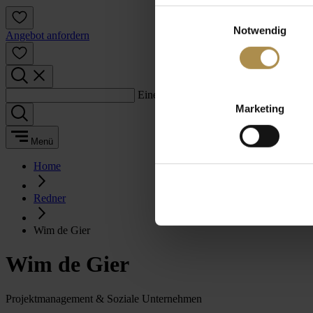
Einwilligungsauswahl
Notwendig
Angebot anfordern
Einen Suchbegriff eingeben:
Marketing
Menü
Home
Redner
Wim de Gier
Wim de Gier
Projektmanagement & Soziale Unternehmen