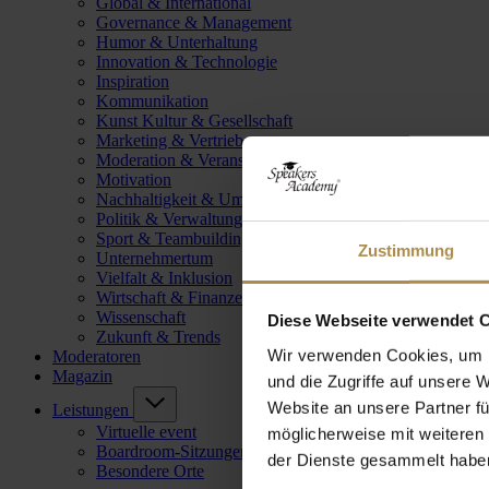
Global & International
Governance & Management
Humor & Unterhaltung
Innovation & Technologie
Inspiration
Kommunikation
Kunst Kultur & Gesellschaft
Marketing & Vertrieb
Moderation & Veranstaltungsleitung
Motivation
Nachhaltigkeit & Umwelt
Politik & Verwaltung
Sport & Teambuilding
Zustimmung
Unternehmertum
Vielfalt & Inklusion
Wirtschaft & Finanzen
Wissenschaft
Diese Webseite verwendet 
Zukunft & Trends
Wir verwenden Cookies, um I
Moderatoren
Magazin
und die Zugriffe auf unsere 
Website an unsere Partner fü
Leistungen
Virtuelle event
möglicherweise mit weiteren
Boardroom-Sitzungen
der Dienste gesammelt habe
Besondere Orte