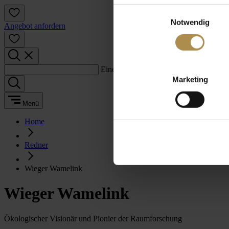
Einwilligungsauswahl
Notwendig
Angebot anfordern
Einen Suchbegriff eingeben:
Marketing
Menü
Home
Redner
Wieger Wamelink
Wieger Wamelink
Ökologischer Visionär und Pionier der Raumforschung