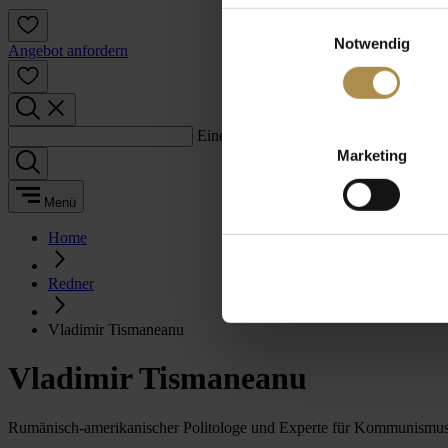
Einwilligungsauswahl
Notwendig
Angebot anfordern
Einen Suchbegriff eingeben:
Marketing
Menü
Home
Redner
Vladimir Tismaneanu
Vladimir Tismaneanu
Rumänisch-amerikanischer Politologe und Experte für Kommunismu