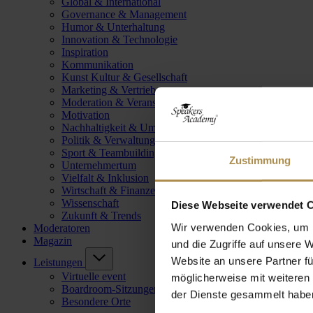
Global & International
Governance & Management
Humor & Unterhaltung
Innovation & Technologie
Inspiration
Kommunikation
Kunst Kultur & Gesellschaft
Marketing & Vertrieb
Moderation & Veranstaltungsleitung
Motivation
Nachhaltigkeit & Umwelt
Politik & Verwaltung
Sport & Teambuilding
Zustimmung
Unternehmertum
Vielfalt & Inklusion
Wirtschaft & Finanzen
Wissenschaft
Diese Webseite verwendet 
Zukunft & Trends
Wir verwenden Cookies, um I
Moderatoren
Magazin
und die Zugriffe auf unsere 
Website an unsere Partner fü
Leistungen
Virtuelle event
möglicherweise mit weiteren
Boardroom-Sitzungen
der Dienste gesammelt habe
Besondere Orte