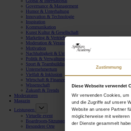
Global & International
Governance & Management
Humor & Unterhaltung
Innovation & Technologie
Inspiration
Kommunikation
Kunst Kultur & Gesellschaft
Marketing & Vertrieb
Moderation & Veranstaltungsleitung
Motivation
Nachhaltigkeit & Umwelt
Politik & Verwaltung
Sport & Teambuilding
Zustimmung
Unternehmertum
Vielfalt & Inklusion
Wirtschaft & Finanzen
Wissenschaft
Diese Webseite verwendet 
Zukunft & Trends
Wir verwenden Cookies, um I
Moderatoren
Magazin
und die Zugriffe auf unsere 
Website an unsere Partner fü
Leistungen
Virtuelle event
möglicherweise mit weiteren
Boardroom-Sitzungen
der Dienste gesammelt habe
Besondere Orte