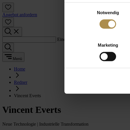
Einwilligungsauswahl
Notwendig
Angebot anfordern
Einen Suchbegriff eingeben:
Marketing
Menü
Home
Redner
Vincent Everts
Vincent Everts
Neue Technologie | Industrielle Transformation