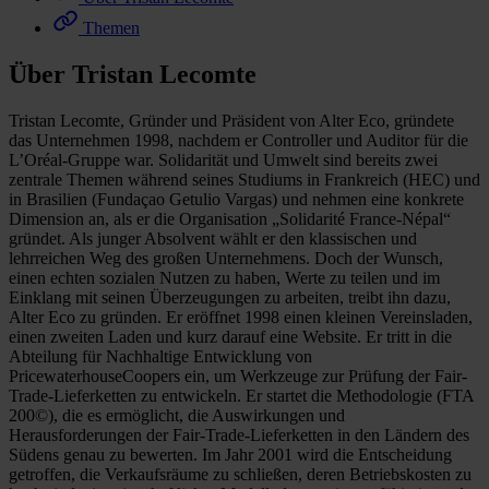
Themen
Über Tristan Lecomte
Tristan Lecomte, Gründer und Präsident von Alter Eco, gründete
das Unternehmen 1998, nachdem er Controller und Auditor für die
L’Oréal-Gruppe war. Solidarität und Umwelt sind bereits zwei
zentrale Themen während seines Studiums in Frankreich (HEC) und
in Brasilien (Fundaçao Getulio Vargas) und nehmen eine konkrete
Dimension an, als er die Organisation „Solidarité France-Népal“
gründet. Als junger Absolvent wählt er den klassischen und
lehrreichen Weg des großen Unternehmens. Doch der Wunsch,
einen echten sozialen Nutzen zu haben, Werte zu teilen und im
Einklang mit seinen Überzeugungen zu arbeiten, treibt ihn dazu,
Alter Eco zu gründen. Er eröffnet 1998 einen kleinen Vereinsladen,
einen zweiten Laden und kurz darauf eine Website. Er tritt in die
Abteilung für Nachhaltige Entwicklung von
PricewaterhouseCoopers ein, um Werkzeuge zur Prüfung der Fair-
Trade-Lieferketten zu entwickeln. Er startet die Methodologie (FTA
200©), die es ermöglicht, die Auswirkungen und
Herausforderungen der Fair-Trade-Lieferketten in den Ländern des
Südens genau zu bewerten. Im Jahr 2001 wird die Entscheidung
getroffen, die Verkaufsräume zu schließen, deren Betriebskosten zu