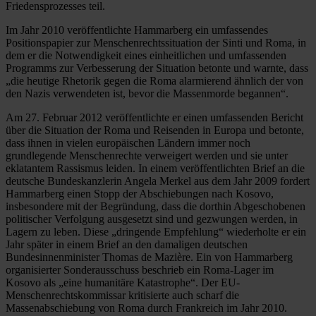
Friedensprozesses teil.
Im Jahr 2010 veröffentlichte Hammarberg ein umfassendes
Positionspapier zur Menschenrechtssituation der Sinti und Roma, in
dem er die Notwendigkeit eines einheitlichen und umfassenden
Programms zur Verbesserung der Situation betonte und warnte, dass
„die heutige Rhetorik gegen die Roma alarmierend ähnlich der von
den Nazis verwendeten ist, bevor die Massenmorde begannen“.
Am 27. Februar 2012 veröffentlichte er einen umfassenden Bericht
über die Situation der Roma und Reisenden in Europa und betonte,
dass ihnen in vielen europäischen Ländern immer noch
grundlegende Menschenrechte verweigert werden und sie unter
eklatantem Rassismus leiden. In einem veröffentlichten Brief an die
deutsche Bundeskanzlerin Angela Merkel aus dem Jahr 2009 fordert
Hammarberg einen Stopp der Abschiebungen nach Kosovo,
insbesondere mit der Begründung, dass die dorthin Abgeschobenen
politischer Verfolgung ausgesetzt sind und gezwungen werden, in
Lagern zu leben. Diese „dringende Empfehlung“ wiederholte er ein
Jahr später in einem Brief an den damaligen deutschen
Bundesinnenminister Thomas de Mazière. Ein von Hammarberg
organisierter Sonderausschuss beschrieb ein Roma-Lager im
Kosovo als „eine humanitäre Katastrophe“. Der EU-
Menschenrechtskommissar kritisierte auch scharf die
Massenabschiebung von Roma durch Frankreich im Jahr 2010.