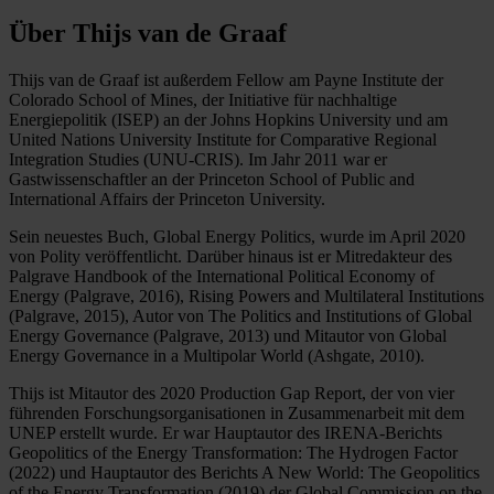
Über Thijs van de Graaf
Thijs van de Graaf ist außerdem Fellow am Payne Institute der
Colorado School of Mines, der Initiative für nachhaltige
Energiepolitik (ISEP) an der Johns Hopkins University und am
United Nations University Institute for Comparative Regional
Integration Studies (UNU-CRIS). Im Jahr 2011 war er
Gastwissenschaftler an der Princeton School of Public and
International Affairs der Princeton University.
Sein neuestes Buch, Global Energy Politics, wurde im April 2020
von Polity veröffentlicht. Darüber hinaus ist er Mitredakteur des
Palgrave Handbook of the International Political Economy of
Energy (Palgrave, 2016), Rising Powers and Multilateral Institutions
(Palgrave, 2015), Autor von The Politics and Institutions of Global
Energy Governance (Palgrave, 2013) und Mitautor von Global
Energy Governance in a Multipolar World (Ashgate, 2010).
Thijs ist Mitautor des 2020 Production Gap Report, der von vier
führenden Forschungsorganisationen in Zusammenarbeit mit dem
UNEP erstellt wurde. Er war Hauptautor des IRENA-Berichts
Geopolitics of the Energy Transformation: The Hydrogen Factor
(2022) und Hauptautor des Berichts A New World: The Geopolitics
of the Energy Transformation (2019) der Global Commission on the