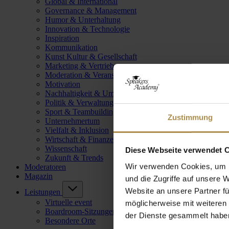
Global & International
Governance & Management
Humor & Unterhaltung
Innovation & Technologie
Inspiration
Kommunikation
Kunst Kultur & Gesellschaft
Marketing & Vertrieb
Moderation & Veranstaltungsleitung
Motivation
Nachhaltigkeit & Umwelt
Politik & Verwaltung
Sport & Teambuilding
Zustimmung
Unternehmertum
Vielfalt & Inklusion
Wirtschaft & Finanzen
Wissenschaft
Diese Webseite verwendet 
Zukunft & Trends
Wir verwenden Cookies, um I
Moderatoren
Magazin
und die Zugriffe auf unsere 
Website an unsere Partner fü
Leistungen
Virtuelle event
möglicherweise mit weiteren
Boardroom-Sitzungen
der Dienste gesammelt habe
Besondere Orte