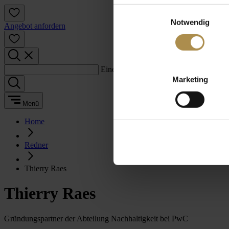
Einwilligungsauswahl
Notwendig
Angebot anfordern
Einen Suchbegriff eingeben:
Marketing
Menü
Home
Redner
Thierry Raes
Thierry Raes
Gründungspartner der Abteilung Nachhaltigkeit bei PwC