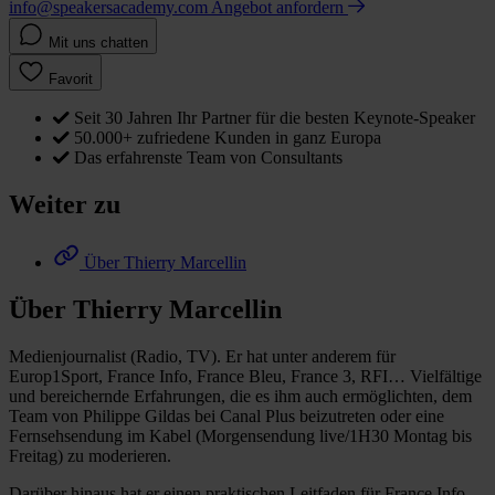
info@speakersacademy.com
Angebot anfordern
Mit uns chatten
Favorit
Seit 30 Jahren Ihr Partner für die besten Keynote-Speaker
50.000+ zufriedene Kunden in ganz Europa
Das erfahrenste Team von Consultants
Weiter zu
Über Thierry Marcellin
Über Thierry Marcellin
Medienjournalist (Radio, TV). Er hat unter anderem für
Europ1Sport, France Info, France Bleu, France 3, RFI… Vielfältige
und bereichernde Erfahrungen, die es ihm auch ermöglichten, dem
Team von Philippe Gildas bei Canal Plus beizutreten oder eine
Fernsehsendung im Kabel (Morgensendung live/1H30 Montag bis
Freitag) zu moderieren.
Darüber hinaus hat er einen praktischen Leitfaden für France Info