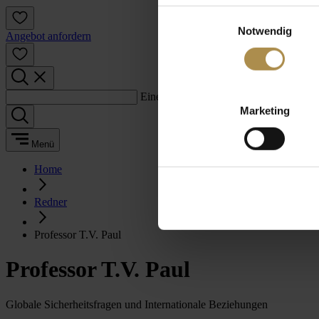
Einwilligungsauswahl
Notwendig
Angebot anfordern
Einen Suchbegriff eingeben:
Marketing
Menü
Home
Redner
Professor T.V. Paul
Professor T.V. Paul
Globale Sicherheitsfragen und Internationale Beziehungen