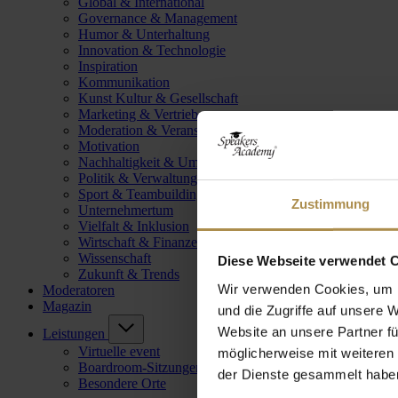
Global & International
Governance & Management
Humor & Unterhaltung
Innovation & Technologie
Inspiration
Kommunikation
Kunst Kultur & Gesellschaft
Marketing & Vertrieb
Moderation & Veranstaltungsleitung
Motivation
Nachhaltigkeit & Umwelt
Politik & Verwaltung
Sport & Teambuilding
Zustimmung
Unternehmertum
Vielfalt & Inklusion
Wirtschaft & Finanzen
Wissenschaft
Diese Webseite verwendet 
Zukunft & Trends
Wir verwenden Cookies, um I
Moderatoren
Magazin
und die Zugriffe auf unsere 
Website an unsere Partner fü
Leistungen
Virtuelle event
möglicherweise mit weiteren
Boardroom-Sitzungen
der Dienste gesammelt habe
Besondere Orte