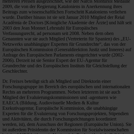
mehreren Preisen ausgezeichnet, wie der Narcís Monturiol Medaille
2009, die von der Regierung Kataloniens in Anerkennung ihres
Beitrags zum wissenschaftlichen Fortschritt Kataloniens verliehen
wurde. Darüber hinaus ist sie seit Januar 2010 Mitglied der Reial
Acadèmia de Doctors [Königliche Akademie der Ärzte] und hält seit
2003 den Jean Monnet Lehrstuhl für Europäisches
Verfassungsrecht, ad personam seit 2008. Neben dem oben
Genannten war sie auch Mitglied (Vertreterin für Spanien) des „EU-
Netzwerks unabhängiger Experten für Grundrechte“, das von der
Europäischen Kommission (Generaldirektion Justiz und Inneres) auf
Anfrage des Europäischen Parlaments eingerichtet wurde (2002-
2006). Derzeit ist sie Senior Expert der EU-Agentur für
Grundrechte und des Europäischen Instituts für Gleichstellung der
Geschlechter.
Dr. Freixes beteiligt sich als Mitglied und Direktorin einer
Forschungsgruppe im Bereich des europäischen und internationalen
Rechts an mehreren Programmen. Neben letzterem ist sie auch
Mitglied der Evaluierungskommissionen und -agenturen wie
EAECA (Bildung, Audiovisuelle Medien & Kultur
Exekutivagentur, Europäische Kommission, die unabhängige
Experten für die Evaluierung von Forschungsprojekten, Stipendien
und Aktivitäten, die durch Forschungsrichtungen koordiniert
werden, ist), dem Ausschuss der Regionen (Europäische Union). Sie
ist außerdem Präsidentin der Kommission für Sozialwissenschaften