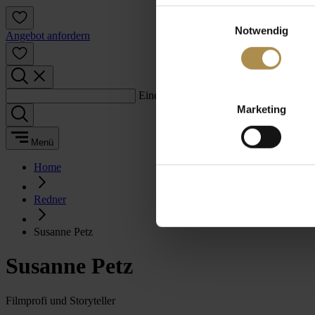
Einwilligungsauswahl
Notwendig
Angebot anfordern
Einen Suchbegriff eingeben:
Marketing
Menü
Home
Redner
Susanne Petz
Susanne Petz
Filmprofi und Storyteller