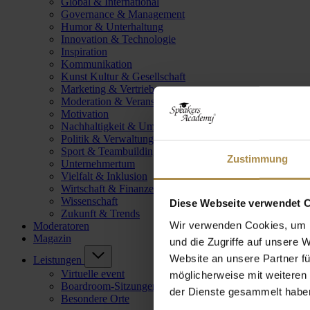
Global & International
Governance & Management
Humor & Unterhaltung
Innovation & Technologie
Inspiration
Kommunikation
Kunst Kultur & Gesellschaft
Marketing & Vertrieb
Moderation & Veranstaltungsleitung
Motivation
Nachhaltigkeit & Umwelt
Politik & Verwaltung
Sport & Teambuilding
Zustimmung
Unternehmertum
Vielfalt & Inklusion
Wirtschaft & Finanzen
Wissenschaft
Diese Webseite verwendet 
Zukunft & Trends
Wir verwenden Cookies, um I
Moderatoren
Magazin
und die Zugriffe auf unsere 
Website an unsere Partner fü
Leistungen
Virtuelle event
möglicherweise mit weiteren
Boardroom-Sitzungen
der Dienste gesammelt habe
Besondere Orte