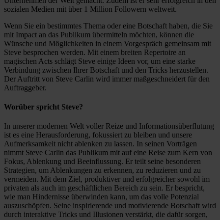
Unternehmen der Welt gemacht. Zudem ist er sehr erfolgreich in den
sozialen Medien mit über 1 Million Followern weltweit.
Wenn Sie ein bestimmtes Thema oder eine Botschaft haben, die Sie
mit Impact an das Publikum übermitteln möchten, können die
Wünsche und Möglichkeiten in einem Vorgespräch gemeinsam mit
Steve besprochen werden. Mit einem breiten Repertoire an
magischen Acts schlägt Steve einige Ideen vor, um eine starke
Verbindung zwischen Ihrer Botschaft und den Tricks herzustellen.
Der Auftritt von Steve Carlin wird immer maßgeschneidert für den
Auftraggeber.
Worüber spricht Steve?
In unserer modernen Welt voller Reize und Informationsüberflutung
ist es eine Herausforderung, fokussiert zu bleiben und unsere
Aufmerksamkeit nicht ablenken zu lassen. In seinen Vorträgen
nimmt Steve Carlin das Publikum mit auf eine Reise zum Kern von
Fokus, Ablenkung und Beeinflussung. Er teilt seine besonderen
Strategien, um Ablenkungen zu erkennen, zu reduzieren und zu
vermeiden. Mit dem Ziel, produktiver und erfolgreicher sowohl im
privaten als auch im geschäftlichen Bereich zu sein. Er bespricht,
wie man Hindernisse überwinden kann, um das volle Potenzial
auszuschöpfen. Seine inspirierende und motivierende Botschaft wird
durch interaktive Tricks und Illusionen verstärkt, die dafür sorgen,