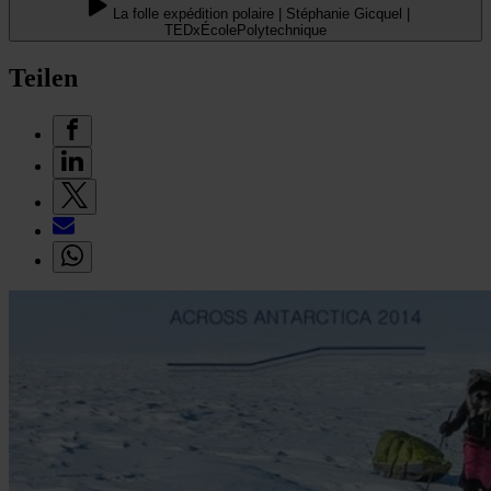
La folle expédition polaire | Stéphanie Gicquel |
TEDxÉcolePolytechnique
Teilen