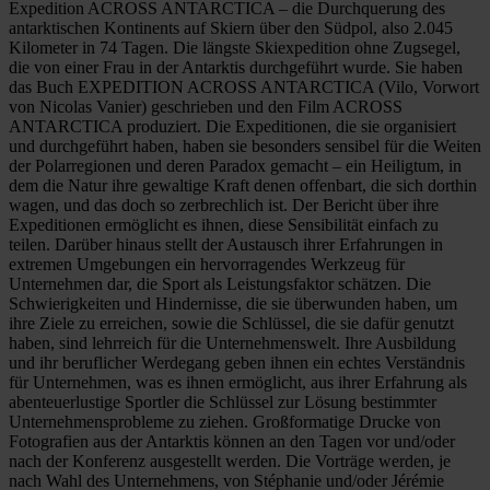
Expedition ACROSS ANTARCTICA – die Durchquerung des
antarktischen Kontinents auf Skiern über den Südpol, also 2.045
Kilometer in 74 Tagen. Die längste Skiexpedition ohne Zugsegel,
die von einer Frau in der Antarktis durchgeführt wurde. Sie haben
das Buch EXPEDITION ACROSS ANTARCTICA (Vilo, Vorwort
von Nicolas Vanier) geschrieben und den Film ACROSS
ANTARCTICA produziert. Die Expeditionen, die sie organisiert
und durchgeführt haben, haben sie besonders sensibel für die Weiten
der Polarregionen und deren Paradox gemacht – ein Heiligtum, in
dem die Natur ihre gewaltige Kraft denen offenbart, die sich dorthin
wagen, und das doch so zerbrechlich ist. Der Bericht über ihre
Expeditionen ermöglicht es ihnen, diese Sensibilität einfach zu
teilen. Darüber hinaus stellt der Austausch ihrer Erfahrungen in
extremen Umgebungen ein hervorragendes Werkzeug für
Unternehmen dar, die Sport als Leistungsfaktor schätzen. Die
Schwierigkeiten und Hindernisse, die sie überwunden haben, um
ihre Ziele zu erreichen, sowie die Schlüssel, die sie dafür genutzt
haben, sind lehrreich für die Unternehmenswelt. Ihre Ausbildung
und ihr beruflicher Werdegang geben ihnen ein echtes Verständnis
für Unternehmen, was es ihnen ermöglicht, aus ihrer Erfahrung als
abenteuerlustige Sportler die Schlüssel zur Lösung bestimmter
Unternehmensprobleme zu ziehen. Großformatige Drucke von
Fotografien aus der Antarktis können an den Tagen vor und/oder
nach der Konferenz ausgestellt werden. Die Vorträge werden, je
nach Wahl des Unternehmens, von Stéphanie und/oder Jérémie