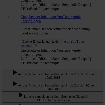
übersprungen.
La folle expédition polaire | Stéphanie Gicquel |
TEDxÉcolePolytechnique
Eingebetteter Inhalt von YouTube wurde
übersprungen
Dieser Inhalt ist nach Annahme der Marketing-
Cookies verfügbar.
Auf YouTube
Cookie-Einstellungen ändern
ansehen
Eingebetteter Inhalt von YouTube wurde
übersprungen.
La folle expédition polaire | Stéphanie Gicquel |
TEDxÉcolePolytechnique
Across Antarctica : l'expédition au JT de 20h de TF1 du
10/02/2015
Across Antarctica : l'expédition au JT de 20h de TF1 du
10/02/2015
La folle expédition polaire | Stéphanie Gicquel |
TEDxÉcolePolytechnique