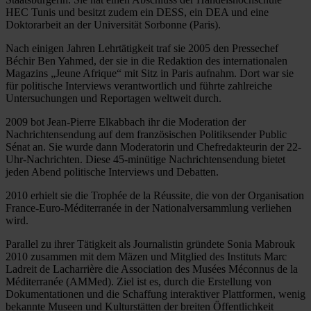
HEC Tunis und besitzt zudem ein DESS, ein DEA und eine
Doktorarbeit an der Universität Sorbonne (Paris).
Nach einigen Jahren Lehrtätigkeit traf sie 2005 den Pressechef
Béchir Ben Yahmed, der sie in die Redaktion des internationalen
Magazins „Jeune Afrique“ mit Sitz in Paris aufnahm. Dort war sie
für politische Interviews verantwortlich und führte zahlreiche
Untersuchungen und Reportagen weltweit durch.
2009 bot Jean-Pierre Elkabbach ihr die Moderation der
Nachrichtensendung auf dem französischen Politiksender Public
Sénat an. Sie wurde dann Moderatorin und Chefredakteurin der 22-
Uhr-Nachrichten. Diese 45-minütige Nachrichtensendung bietet
jeden Abend politische Interviews und Debatten.
2010 erhielt sie die Trophée de la Réussite, die von der Organisation
France-Euro-Méditerranée in der Nationalversammlung verliehen
wird.
Parallel zu ihrer Tätigkeit als Journalistin gründete Sonia Mabrouk
2010 zusammen mit dem Mäzen und Mitglied des Instituts Marc
Ladreit de Lacharrière die Association des Musées Méconnus de la
Méditerranée (AMMed). Ziel ist es, durch die Erstellung von
Dokumentationen und die Schaffung interaktiver Plattformen, wenig
bekannte Museen und Kulturstätten der breiten Öffentlichkeit