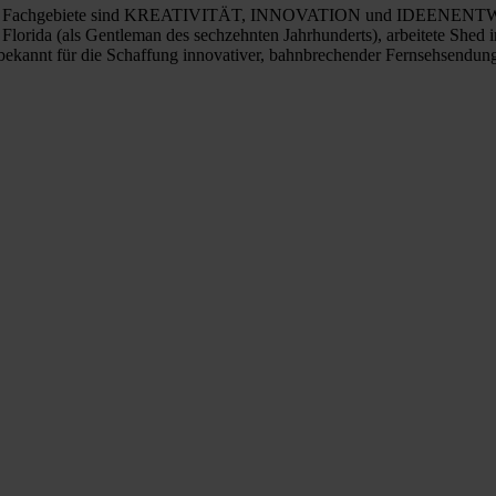
Seine Fachgebiete sind KREATIVITÄT, INNOVATION und IDEENENTWI
 Florida (als Gentleman des sechzehnten Jahrhunderts), arbeitete Shed
bekannt für die Schaffung innovativer, bahnbrechender Fernsehsendun