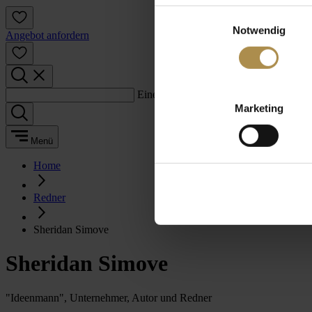
Einwilligungsauswahl
Notwendig
Angebot anfordern
Einen Suchbegriff eingeben:
Marketing
Menü
Home
Redner
Sheridan Simove
Sheridan Simove
"Ideenmann", Unternehmer, Autor und Redner