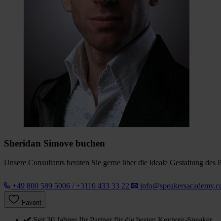
Sheridan Simove buchen
Unsere Consultants beraten Sie gerne über die ideale Gestaltung des 
+49 800 589 5006 / +3110 433 33 22
info@speakersacademy.
Favorit
Seit 30 Jahren Ihr Partner für die besten Keynote-Speaker