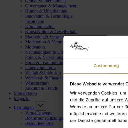
Global & International
Governance & Management
Humor & Unterhaltung
Innovation & Technologie
Inspiration
Kommunikation
Kunst Kultur & Gesellschaft
Marketing & Vertrieb
Moderation & Veranstaltungsleitung
Motivation
Nachhaltigkeit & Umwelt
Politik & Verwaltung
Sport & Teambuilding
Zustimmung
Unternehmertum
Vielfalt & Inklusion
Wirtschaft & Finanzen
Wissenschaft
Diese Webseite verwendet 
Zukunft & Trends
Wir verwenden Cookies, um I
Moderatoren
Magazin
und die Zugriffe auf unsere 
Website an unsere Partner fü
Leistungen
Virtuelle event
möglicherweise mit weiteren
Boardroom-Sitzungen
der Dienste gesammelt habe
Besondere Orte