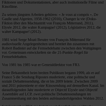
Fiktionen und Dokumentationen, aber auch institutionelle Filme und
Kinofilme.
Zu seinen jüngsten Arbeiten gehören: « Je vous ai compris », De
Gaulle und Algerien, 1958-1962 (2010), Changer la vie (Doku-
Fiktion über den Machtantritt von François Mitterrand, 2011),
Elysée 2012, die wahre Kampagne! (2012), Législatives 2012, die
wahre Kampagne! (2012).
1981 wird Serge Moati Berater von François Mitterrand für
audiovisuelle Angelegenheiten und bereitet ihn zusammen mit
Robert Badinter auf die Fernsehdebatte zwischen den Wahlgängen
vor. Gemeinsam entwickelten sie die 21-Punkte-Regel für
Fernsehdebatten.
Von 1981 bis 1985 war er Generaldirektor von FR3.
Seine Bekanntheit beim breiten Publikum begann 1999, als er auf
France 5 die Sendung Ripostes moderierte, eine politische und
soziale Debattensendung, die er bis 2009 leitete. Zwischen 2009
und 2011 präsentierte er eine Kinosendung auf demselben Kanal. Im
darauffolgenden Jahr moderierte er Objectif Elysée und Objectif
Assemblée auf LCP, zwei politische Debattensendungen im
Zusammenhang mit den beiden aufeinanderfolgenden Wahlen 2012.