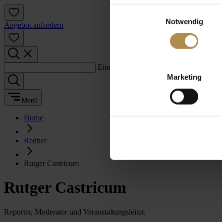
Einwilligungsauswahl
Notwendig
Angebot anfordern
Einen Suchbegriff eingeben:
Marketing
Menü
Home
Redner
Rutger Castricum
Rutger Castricum
Reporter, Moderator und Veranstaltungsleiter.