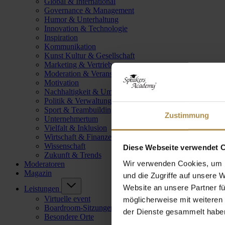
Global & International
Governance & Management
Humor & Unterhaltung
Innovation & Technologie
Inspiration
Kommunikation
Kunst Kultur & Gesellschaft
Marketing & Vertrieb
Moderation & Veranstaltungsleitung
Motivation
Nachhaltigkeit & Umwelt
Politik & Verwaltung
Sport & Teambuilding
Zustimmung
Unternehmertum
Vielfalt & Inklusion
Wirtschaft & Finanzen
Wissenschaft
Diese Webseite verwendet 
Zukunft & Trends
Wir verwenden Cookies, um I
Moderatoren
Magazin
und die Zugriffe auf unsere 
Website an unsere Partner fü
Leistungen
Virtuelle event
möglicherweise mit weiteren
Boardroom-Sitzungen
der Dienste gesammelt habe
Besondere Orte