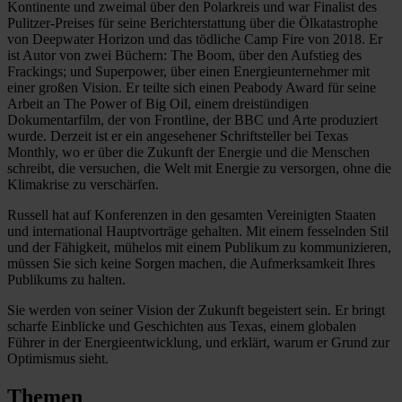
Kontinente und zweimal über den Polarkreis und war Finalist des
Pulitzer-Preises für seine Berichterstattung über die Ölkatastrophe
von Deepwater Horizon und das tödliche Camp Fire von 2018. Er
ist Autor von zwei Büchern: The Boom, über den Aufstieg des
Frackings; und Superpower, über einen Energieunternehmer mit
einer großen Vision. Er teilte sich einen Peabody Award für seine
Arbeit an The Power of Big Oil, einem dreistündigen
Dokumentarfilm, der von Frontline, der BBC und Arte produziert
wurde. Derzeit ist er ein angesehener Schriftsteller bei Texas
Monthly, wo er über die Zukunft der Energie und die Menschen
schreibt, die versuchen, die Welt mit Energie zu versorgen, ohne die
Klimakrise zu verschärfen.
Russell hat auf Konferenzen in den gesamten Vereinigten Staaten
und international Hauptvorträge gehalten. Mit einem fesselnden Stil
und der Fähigkeit, mühelos mit einem Publikum zu kommunizieren,
müssen Sie sich keine Sorgen machen, die Aufmerksamkeit Ihres
Publikums zu halten.
Sie werden von seiner Vision der Zukunft begeistert sein. Er bringt
scharfe Einblicke und Geschichten aus Texas, einem globalen
Führer in der Energieentwicklung, und erklärt, warum er Grund zur
Optimismus sieht.
Themen