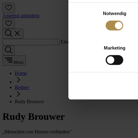
Einwilligungsauswahl
Notwendig
Angebot anfordern
Einen Suchbegriff eingeben:
Marketing
Menü
Home
Redner
Rudy Brouwer
Rudy Brouwer
„Menschen von Herzen verbinden“