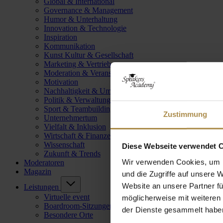
Global & International
Governance & Management
Humor & Unterhaltung
Innovation & Technologie
Inspiration
Kommunikation
Kunst Kultur & Gesellschaft
Marketing & Vertrieb
Moderation & Veranstaltungsleitung
Motivation
Nachhaltigkeit & Umwelt
Politik & Verwaltung
Sport & Teambuilding
Zustimmung
Unternehmertum
Vielfalt & Inklusion
Wirtschaft & Finanzen
Wissenschaft
Diese Webseite verwendet 
Zukunft & Trends
Wir verwenden Cookies, um I
Moderatoren
Magazin
und die Zugriffe auf unsere 
Website an unsere Partner fü
Leistungen
Virtuelle event
möglicherweise mit weiteren
Boardroom-Sitzungen
der Dienste gesammelt habe
Besondere Orte