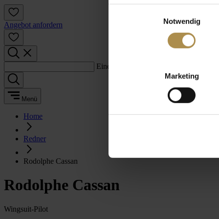
Einwilligungsauswahl
Notwendig
Angebot anfordern
Einen Suchbegriff eingeben:
Marketing
Menü
Home
Redner
Rodolphe Cassan
Rodolphe Cassan
Wingsuit-Pilot