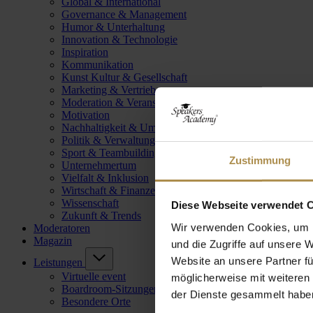
Global & International
Governance & Management
Humor & Unterhaltung
Innovation & Technologie
Inspiration
Kommunikation
Kunst Kultur & Gesellschaft
Marketing & Vertrieb
Moderation & Veranstaltungsleitung
Motivation
Nachhaltigkeit & Umwelt
Politik & Verwaltung
Sport & Teambuilding
Zustimmung
Unternehmertum
Vielfalt & Inklusion
Wirtschaft & Finanzen
Wissenschaft
Diese Webseite verwendet 
Zukunft & Trends
Wir verwenden Cookies, um I
Moderatoren
Magazin
und die Zugriffe auf unsere 
Website an unsere Partner fü
Leistungen
Virtuelle event
möglicherweise mit weiteren
Boardroom-Sitzungen
der Dienste gesammelt habe
Besondere Orte