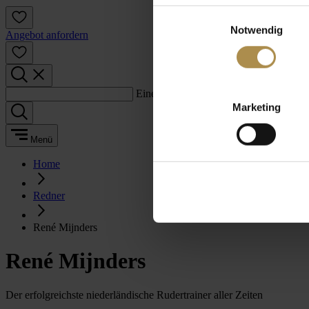
Einwilligungsauswahl
Notwendig
Angebot anfordern
Einen Suchbegriff eingeben:
Marketing
Menü
Home
Redner
René Mijnders
René Mijnders
Der erfolgreichste niederländische Rudertrainer aller Zeiten