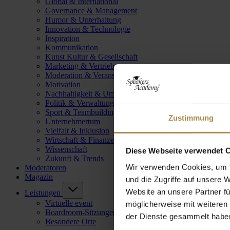
Global & International
Governance & Management
Humor & Unterhaltung
Innovation & Technologie
Inspiration
Kommunikation
Kunst Kultur & Gesellschaft
Marketing & Vertrieb
Moderation & Veranstaltungsleitung
Motivation
Nachhaltigkeit & Umwelt
Politik & Verwaltung
Sport & Teambuilding
Zustimmung
Unternehmertum
Vielfalt & Inklusion
Wirtschaft & Finanzen
Wissenschaft
Diese Webseite verwendet 
Zukunft & Trends
Wir verwenden Cookies, um I
Moderatoren
Magazin
und die Zugriffe auf unsere 
Website an unsere Partner fü
Leistungen
Virtuelle event
möglicherweise mit weiteren
Boardroom-Sitzungen
der Dienste gesammelt habe
Besondere Orte