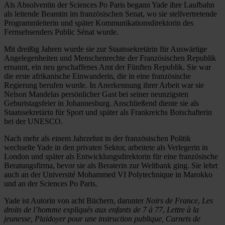
Als Absolventin der Sciences Po Paris begann Yade ihre Laufbahn
als leitende Beamtin im französischen Senat, wo sie stellvertretende
Programmleiterin und später Kommunikationsdirektorin des
Fernsehsenders Public Sénat wurde.
Mit dreißig Jahren wurde sie zur Staatssekretärin für Auswärtige
Angelegenheiten und Menschenrechte der Französischen Republik
ernannt, ein neu geschaffenes Amt der Fünften Republik. Sie war
die erste afrikanische Einwanderin, die in eine französische
Regierung berufen wurde. In Anerkennung ihrer Arbeit war sie
Nelson Mandelas persönlicher Gast bei seiner neunzigsten
Geburtstagsfeier in Johannesburg. Anschließend diente sie als
Staatssekretärin für Sport und später als Frankreichs Botschafterin
bei der UNESCO.
Nach mehr als einem Jahrzehnt in der französischen Politik
wechselte Yade in den privaten Sektor, arbeitete als Verlegerin in
London und später als Entwicklungsdirektorin für eine französische
Beratungsfirma, bevor sie als Beraterin zur Weltbank ging. Sie lehrt
auch an der Université Mohammed VI Polytechnique in Marokko
und an der Sciences Po Paris.
Yade ist Autorin von acht Büchern, darunter
Noirs de France
,
Les
droits de l’homme expliqués aux enfants de 7 à 77
,
Lettre à la
jeunesse, Plaidoyer pour une instruction publique, Carnets de