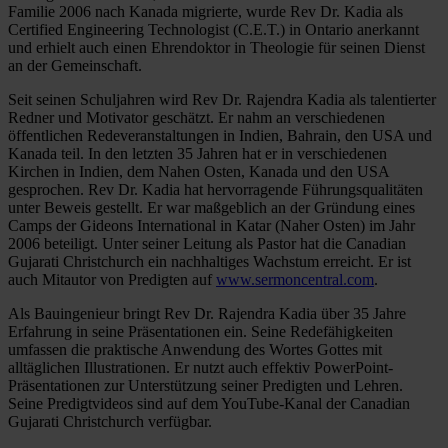
Familie 2006 nach Kanada migrierte, wurde Rev Dr. Kadia als
Certified Engineering Technologist (C.E.T.) in Ontario anerkannt
und erhielt auch einen Ehrendoktor in Theologie für seinen Dienst
an der Gemeinschaft.
Seit seinen Schuljahren wird Rev Dr. Rajendra Kadia als talentierter
Redner und Motivator geschätzt. Er nahm an verschiedenen
öffentlichen Redeveranstaltungen in Indien, Bahrain, den USA und
Kanada teil. In den letzten 35 Jahren hat er in verschiedenen
Kirchen in Indien, dem Nahen Osten, Kanada und den USA
gesprochen. Rev Dr. Kadia hat hervorragende Führungsqualitäten
unter Beweis gestellt. Er war maßgeblich an der Gründung eines
Camps der Gideons International in Katar (Naher Osten) im Jahr
2006 beteiligt. Unter seiner Leitung als Pastor hat die Canadian
Gujarati Christchurch ein nachhaltiges Wachstum erreicht. Er ist
auch Mitautor von Predigten auf
www.sermoncentral.com
.
Als Bauingenieur bringt Rev Dr. Rajendra Kadia über 35 Jahre
Erfahrung in seine Präsentationen ein. Seine Redefähigkeiten
umfassen die praktische Anwendung des Wortes Gottes mit
alltäglichen Illustrationen. Er nutzt auch effektiv PowerPoint-
Präsentationen zur Unterstützung seiner Predigten und Lehren.
Seine Predigtvideos sind auf dem YouTube-Kanal der Canadian
Gujarati Christchurch verfügbar.