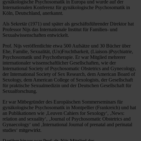
gynäkologische Psychosomatik in Europa und wurde auf der
Internationalen Konferenz für gynäkologische Psychosomatik in
Köln, Deutschland, anerkannt.
Als Sekretär (1971) und später als geschäftsführender Direktor hat
Professor Nijs das Internationale Institut für Familien- und
Sexualwissenschaften entwickelt.
Prof. Nijs veröffentlichte etwa 500 Aufsätze und 30 Bücher über
Ehe, Familie, Sexualität, (Un)Fruchtbarkeit, (Liaison-)Psychiatrie,
Psychosomatik und Psychotherapie. Er war Mitglied mehrerer
internationaler wissenschaftlicher Gesellschaften, wie der
International Society of Psychosomatic Obstetrics and Gynecology,
der International Society of Sex Research, dem American Board of
Sexology, dem American College of Sexologists, der Gesellschaft
für praktische Sexualmedizin und der Deutschen Gesellschaft für
Sexualforschung.
Er war Mitbegründer des Europäischen Sommerseminars für
gynäkologische Psychosomatik in Montpellier (Frankreich) und hat
an Publikationen wie ‚Leuven Cahiers for Sexology‘, ‚News:
relation and sexuality‘, ‚Journal of Psychosomatic Obstetrics and
Gynaecology‘ und ‚International Journal of prenatal and perinatal
studies‘ mitgewirkt.
Darüber hinaus war Prof. dr. Nijs Mitglied des