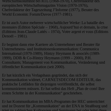
Wirtschaftskolumnist bei RTL (1968-1970), Chefredakteur des
europäischen Wirtschaftsmagazins Vision (1970-1976),
Chefredakteur der Tageszeitung J’Informe (1977), Berater des
World Economic Forum/Davos (1977-1981).
Er ist auch Autor mehrerer wirtschaftlicher Werke: La bataille des
monnaies (Edition Spéciale – 1968), Aujourd’hui et demain, la crise
(Editions Jean-Claude Lattés – 1974), Votre argent et vous (Editions
Denoël – 1981).
Er beginnt dann eine Karriere als Unternehmer und Berater für
Unternehmens- und Institutionenkommunikation: Communica
International (1979-1989), Hintzy Heymann & associés (1989-
1999), DDB & Co-Hintzy Heymann (1999 – 2000), P.H.
Consultants; Management von Kommunikation, Veränderung und
öffentlicher Kommunikation (seit 2000).
Er hat kürzlich ein Verlagshaus gegründet, das sich der
Kommunikation widmet, CARNETSDECOM EDITEUR, das
praktische Leitfäden für diejenigen veröffentlicht, die selbst
kommunizieren müssen. Er hat selbst das Heft „Plan de com! Ihre
ersten Schritte in der Kommunikation“ geschrieben.
Er hat Kommunikation im MBA-Programm der HEC unterrichtet
und ist Dozent für „Kommunikation“ an der ENA in Straßburg und
trägt zu zahlreichen Kolloquien und Seminaren bei oder leitet diese.