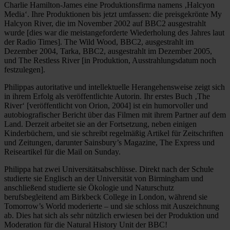
Charlie Hamilton-James eine Produktionsfirma namens ‚Halcyon
Media‘. Ihre Produktionen bis jetzt umfassen: die preisgekrönte My
Halcyon River, die im November 2002 auf BBC2 ausgestrahlt
wurde [dies war die meistangeforderte Wiederholung des Jahres laut
der Radio Times]. The Wild Wood, BBC2, ausgestrahlt im
Dezember 2004, Tarka, BBC2, ausgestrahlt im Dezember 2005,
und The Restless River [in Produktion, Ausstrahlungsdatum noch
festzulegen].
Philippas autoritative und intellektuelle Herangehensweise zeigt sich
in ihrem Erfolg als veröffentlichte Autorin. Ihr erstes Buch ‚The
River‘ [veröffentlicht von Orion, 2004] ist ein humorvoller und
autobiografischer Bericht über das Filmen mit ihrem Partner auf dem
Land. Derzeit arbeitet sie an der Fortsetzung, neben einigen
Kinderbüchern, und sie schreibt regelmäßig Artikel für Zeitschriften
und Zeitungen, darunter Sainsbury’s Magazine, The Express und
Reiseartikel für die Mail on Sunday.
Philippa hat zwei Universitätsabschlüsse. Direkt nach der Schule
studierte sie Englisch an der Universität von Birmingham und
anschließend studierte sie Ökologie und Naturschutz
berufsbegleitend am Birkbeck College in London, während sie
Tomorrow’s World moderierte – und sie schloss mit Auszeichnung
ab. Dies hat sich als sehr nützlich erwiesen bei der Produktion und
Moderation für die Natural History Unit der BBC!