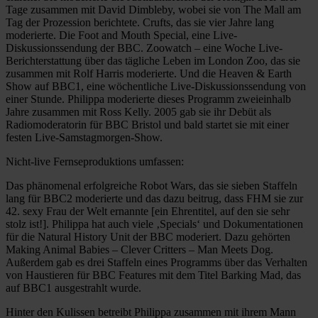
Tage zusammen mit David Dimbleby, wobei sie von The Mall am
Tag der Prozession berichtete. Crufts, das sie vier Jahre lang
moderierte. Die Foot and Mouth Special, eine Live-
Diskussionssendung der BBC. Zoowatch – eine Woche Live-
Berichterstattung über das tägliche Leben im London Zoo, das sie
zusammen mit Rolf Harris moderierte. Und die Heaven & Earth
Show auf BBC1, eine wöchentliche Live-Diskussionssendung von
einer Stunde. Philippa moderierte dieses Programm zweieinhalb
Jahre zusammen mit Ross Kelly. 2005 gab sie ihr Debüt als
Radiomoderatorin für BBC Bristol und bald startet sie mit einer
festen Live-Samstagmorgen-Show.
Nicht-live Fernseproduktions umfassen:
Das phänomenal erfolgreiche Robot Wars, das sie sieben Staffeln
lang für BBC2 moderierte und das dazu beitrug, dass FHM sie zur
42. sexy Frau der Welt ernannte [ein Ehrentitel, auf den sie sehr
stolz ist!]. Philippa hat auch viele ‚Specials‘ und Dokumentationen
für die Natural History Unit der BBC moderiert. Dazu gehörten
Making Animal Babies – Clever Critters – Man Meets Dog.
Außerdem gab es drei Staffeln eines Programms über das Verhalten
von Haustieren für BBC Features mit dem Titel Barking Mad, das
auf BBC1 ausgestrahlt wurde.
Hinter den Kulissen betreibt Philippa zusammen mit ihrem Mann