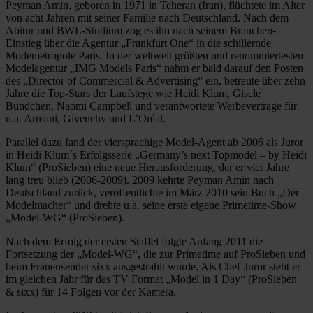
Peyman Amin, geboren in 1971 in Teheran (Iran), flüchtete im Alter
von acht Jahren mit seiner Familie nach Deutschland. Nach dem
Abitur und BWL-Studium zog es ihn nach seinem Branchen-
Einstieg über die Agentur „Frankfurt One“ in die schillernde
Modemetropole Paris. In der weltweit größten und renommiertesten
Modelagentur „IMG Models Paris“ nahm er bald darauf den Posten
des „Director of Commercial & Advertising“ ein, betreute über zehn
Jahre die Top-Stars der Laufstege wie Heidi Klum, Gisele
Bündchen, Naomi Campbell und verantwortete Werbeverträge für
u.a. Armani, Givenchy und L’Oréal.
Parallel dazu fand der viersprachige Model-Agent ab 2006 als Juror
in Heidi Klum´s Erfolgsserie „Germany’s next Topmodel – by Heidi
Klum“ (ProSieben) eine neue Herausforderung, der er vier Jahre
lang treu blieb (2006-2009). 2009 kehrte Peyman Amin nach
Deutschland zurück, veröffentlichte im März 2010 sein Buch „Der
Modelmacher“ und drehte u.a. seine erste eigene Primetime-Show
„Model-WG“ (ProSieben).
Nach dem Erfolg der ersten Staffel folgte Anfang 2011 die
Fortsetzung der „Model-WG“, die zur Primetime auf ProSieben und
beim Frauensender sixx ausgestrahlt wurde. Als Chef-Juror steht er
im gleichen Jahr für das TV Format „Model in 1 Day“ (ProSieben
& sixx) für 14 Folgen vor der Kamera.