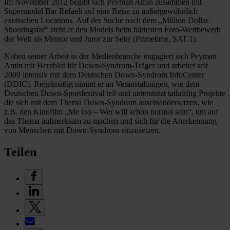
Im November 2012 begibt sich Peyman Amin zusammen mit
Supermodel Bar Refaeli auf eine Reise zu außergewöhnlich
exotischen Locations. Auf der Suche nach dem „Million Dollar
Shootingstar“ steht er den Models beim härtesten Foto-Wettbewerb
der Welt als Mentor und Juror zur Seite (Primetime, SAT.1).
Neben seiner Arbeit in der Medienbranche engagiert sich Peyman
Amin mit Herzblut für Down-Syndrom-Träger und arbeitet seit
2009 intensiv mit dem Deutschen Down-Syndrom InfoCenter
(DDIC). Regelmäßig nimmt er an Veranstaltungen, wie dem
Deutschen Down-Sportfestival teil und unterstützt tatkräftig Projekte
die sich mit dem Thema Down-Syndrom auseinandersetzen, wie
z.B. den Kinofilm „Me too – Wer will schon normal sein“, um auf
das Thema aufmerksam zu machen und sich für die Anerkennung
von Menschen mit Down-Syndrom einzusetzen.
Teilen