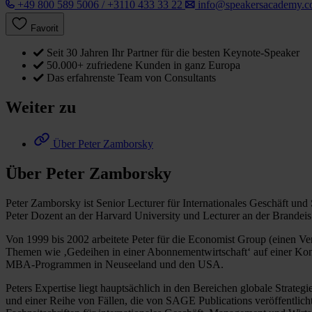
+49 800 589 5006 / +3110 433 33 22
info@speakersacademy.
Favorit
Seit 30 Jahren Ihr Partner für die besten Keynote-Speaker
50.000+ zufriedene Kunden in ganz Europa
Das erfahrenste Team von Consultants
Weiter zu
Über Peter Zamborsky
Über Peter Zamborsky
Peter Zamborsky ist Senior Lecturer für Internationales Geschäft und
Peter Dozent an der Harvard University und Lecturer an der Brandei
Von 1999 bis 2002 arbeitete Peter für die Economist Group (einen Ver
Themen wie ‚Gedeihen in einer Abonnementwirtschaft‘ auf einer Konf
MBA-Programmen in Neuseeland und den USA.
Peters Expertise liegt hauptsächlich in den Bereichen globale Strateg
und einer Reihe von Fällen, die von SAGE Publications veröffentlich