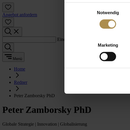
Einwilligungsauswahl
Notwendig
Angebot anfordern
Einen Suchbegriff eingeben:
Marketing
Menü
Home
Redner
Peter Zamborsky PhD
Peter Zamborsky PhD
Globale Strategie | Innovation | Globalisierung