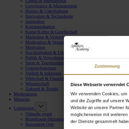
Global & International
Governance & Management
Humor & Unterhaltung
Innovation & Technologie
Inspiration
Kommunikation
Kunst Kultur & Gesellschaft
Marketing & Vertrieb
Moderation & Veranstaltungsleitung
Motivation
Nachhaltigkeit & Umwelt
Politik & Verwaltung
Sport & Teambuilding
Zustimmung
Unternehmertum
Vielfalt & Inklusion
Wirtschaft & Finanzen
Wissenschaft
Diese Webseite verwendet 
Zukunft & Trends
Wir verwenden Cookies, um I
Moderatoren
Magazin
und die Zugriffe auf unsere 
Website an unsere Partner fü
Leistungen
Virtuelle event
möglicherweise mit weiteren
Boardroom-Sitzungen
der Dienste gesammelt habe
Besondere Orte