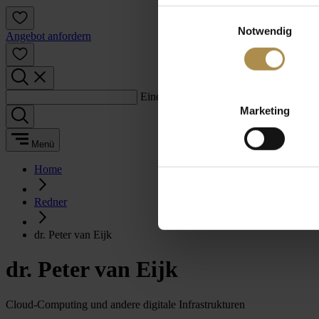
Einwilligungsauswahl
Notwendig
Angebot anfordern
Einen Suchbegriff eingeben:
Marketing
Menü
Home
Redner
dr. Peter van Eijk
dr. Peter van Eijk
Cloud-Computing und andere digitale Infrastrukturen