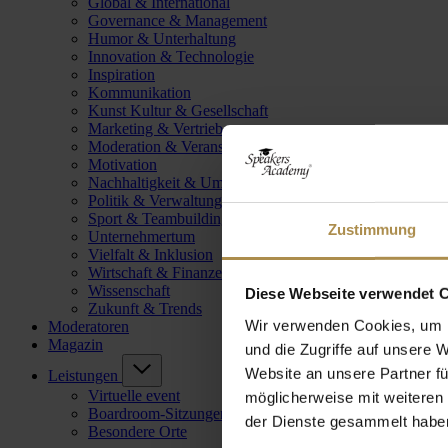
Global & International
Governance & Management
Humor & Unterhaltung
Innovation & Technologie
Inspiration
Kommunikation
Kunst Kultur & Gesellschaft
Marketing & Vertrieb
Moderation & Veranstaltungsleitung
Motivation
Nachhaltigkeit & Umwelt
Politik & Verwaltung
Sport & Teambuilding
Zustimmung
Unternehmertum
Vielfalt & Inklusion
Wirtschaft & Finanzen
Wissenschaft
Diese Webseite verwendet 
Zukunft & Trends
Wir verwenden Cookies, um I
Moderatoren
Magazin
und die Zugriffe auf unsere 
Website an unsere Partner fü
Leistungen
Virtuelle event
möglicherweise mit weiteren
Boardroom-Sitzungen
der Dienste gesammelt habe
Besondere Orte