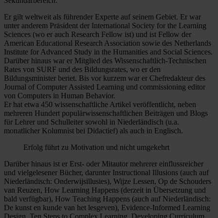
Sekundarbereich.
Er gilt weltweit als führender Experte auf seinem Gebiet. Er war
unter anderem Präsident der International Society for the Learning
Sciences (wo er auch Research Fellow ist) und ist Fellow der
American Educational Research Association sowie des Netherlands
Institute for Advanced Study in the Humanities and Social Sciences.
Darüber hinaus war er Mitglied des Wissenschaftlich-Technischen
Rates von SURF und des Bildungsrates, wo er den
Bildungsminister beriet. Bis vor kurzem war er Chefredakteur des
Journal of Computer Assisted Learning und commissioning editor
von Computers in Human Behavior.
Er hat etwa 450 wissenschaftliche Artikel veröffentlicht, neben
mehreren Hundert populärwissenschaftlichen Beiträgen und Blogs
für Lehrer und Schulleiter sowohl in Niederländisch (u.a.
monatlicher Kolumnist bei Didactief) als auch in Englisch.
Erfolg führt zu Motivation und nicht umgekehrt
Darüber hinaus ist er Erst- oder Mitautor mehrerer einflussreicher
und vielgelesener Bücher, darunter Instructional Illusions (auch auf
Niederländisch: Onderwijsillusies), Wijze Lessen, Op de Schouders
van Reuzen, How Learning Happens (derzeit in Übersetzung und
bald verfügbar), How Teaching Happens (auch auf Niederländisch:
De kunst en kunde van het lesgeven), Evidence-Informed Learning
Design, Ten Steps to Complex Learning, Developing Curriculum