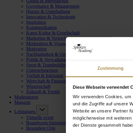
Global & International
Governance & Management
Humor & Unterhaltung
Innovation & Technologie
Inspiration
Kommunikation
Kunst Kultur & Gesellschaft
Marketing & Vertrieb
Moderation & Veranstaltungsleitung
Motivation
Nachhaltigkeit & Umwelt
Politik & Verwaltung
Sport & Teambuilding
Zustimmung
Unternehmertum
Vielfalt & Inklusion
Wirtschaft & Finanzen
Wissenschaft
Diese Webseite verwendet 
Zukunft & Trends
Wir verwenden Cookies, um I
Moderatoren
Magazin
und die Zugriffe auf unsere 
Website an unsere Partner fü
Leistungen
Virtuelle event
möglicherweise mit weiteren
Boardroom-Sitzungen
der Dienste gesammelt habe
Besondere Orte