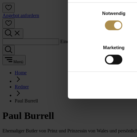
Einwilligungsauswahl
Notwendig
Angebot anfordern
Einen Suchbegriff eingeben:
Marketing
Menü
Home
Redner
Paul Burrell
Paul Burrell
Ehemaliger Butler von Prinz und Prinzessin von Wales und persönli