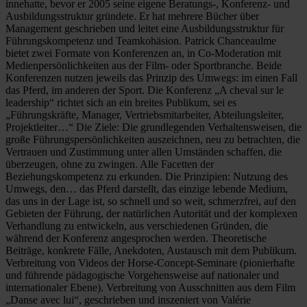
innehatte, bevor er 2005 seine eigene Beratungs-, Konferenz- und
Ausbildungsstruktur gründete. Er hat mehrere Bücher über
Management geschrieben und leitet eine Ausbildungsstruktur für
Führungskompetenz und Teamkohäsion. Patrick Chanceaulme
bietet zwei Formate von Konferenzen an, in Co-Moderation mit
Medienpersönlichkeiten aus der Film- oder Sportbranche. Beide
Konferenzen nutzen jeweils das Prinzip des Umwegs: im einen Fall
das Pferd, im anderen der Sport. Die Konferenz „A cheval sur le
leadership“ richtet sich an ein breites Publikum, sei es
„Führungskräfte, Manager, Vertriebsmitarbeiter, Abteilungsleiter,
Projektleiter…“ Die Ziele: Die grundlegenden Verhaltensweisen, die
große Führungspersönlichkeiten auszeichnen, neu zu betrachten, die
Vertrauen und Zustimmung unter allen Umständen schaffen, die
überzeugen, ohne zu zwingen. Alle Facetten der
Beziehungskompetenz zu erkunden. Die Prinzipien: Nutzung des
Umwegs, den… das Pferd darstellt, das einzige lebende Medium,
das uns in der Lage ist, so schnell und so weit, schmerzfrei, auf den
Gebieten der Führung, der natürlichen Autorität und der komplexen
Verhandlung zu entwickeln, aus verschiedenen Gründen, die
während der Konferenz angesprochen werden. Theoretische
Beiträge, konkrete Fälle, Anekdoten, Austausch mit dem Publikum.
Verbreitung von Videos der Horse-Concept-Seminare (pionierhafte
und führende pädagogische Vorgehensweise auf nationaler und
internationaler Ebene). Verbreitung von Ausschnitten aus dem Film
„Danse avec lui“, geschrieben und inszeniert von Valérie