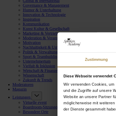
Global & International
Governance & Management
Humor & Unterhaltung
Innovation & Technologie
Inspiration
Kommunikation
Kunst Kultur & Gesellschaft
Marketing & Vertrieb
Moderation & Veranstaltungsleitung
Motivation
Nachhaltigkeit & Umwelt
Politik & Verwaltung
Sport & Teambuilding
Zustimmung
Unternehmertum
Vielfalt & Inklusion
Wirtschaft & Finanzen
Wissenschaft
Diese Webseite verwendet 
Zukunft & Trends
Wir verwenden Cookies, um I
Moderatoren
Magazin
und die Zugriffe auf unsere 
Website an unsere Partner fü
Leistungen
Virtuelle event
möglicherweise mit weiteren
Boardroom-Sitzungen
der Dienste gesammelt habe
Besondere Orte