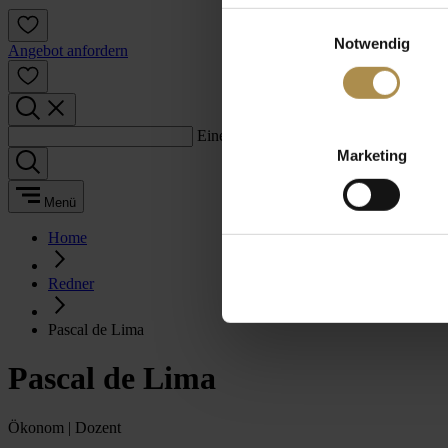
Einwilligungsauswahl
Notwendig
Angebot anfordern
Einen Suchbegriff eingeben:
Marketing
Menü
Home
Redner
Pascal de Lima
Pascal de Lima
Ökonom | Dozent