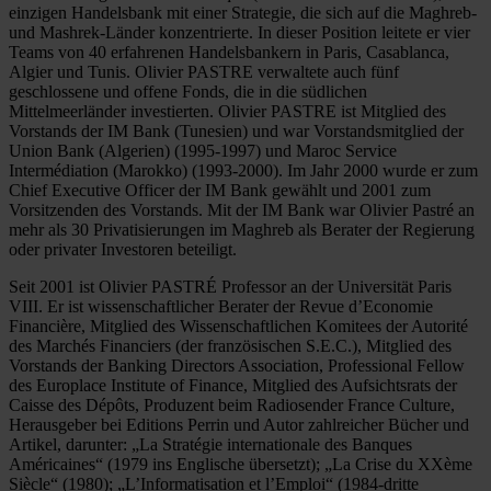
einzigen Handelsbank mit einer Strategie, die sich auf die Maghreb-
und Mashrek-Länder konzentrierte. In dieser Position leitete er vier
Teams von 40 erfahrenen Handelsbankern in Paris, Casablanca,
Algier und Tunis. Olivier PASTRE verwaltete auch fünf
geschlossene und offene Fonds, die in die südlichen
Mittelmeerländer investierten. Olivier PASTRE ist Mitglied des
Vorstands der IM Bank (Tunesien) und war Vorstandsmitglied der
Union Bank (Algerien) (1995-1997) und Maroc Service
Intermédiation (Marokko) (1993-2000). Im Jahr 2000 wurde er zum
Chief Executive Officer der IM Bank gewählt und 2001 zum
Vorsitzenden des Vorstands. Mit der IM Bank war Olivier Pastré an
mehr als 30 Privatisierungen im Maghreb als Berater der Regierung
oder privater Investoren beteiligt.
Seit 2001 ist Olivier PASTRÉ Professor an der Universität Paris
VIII. Er ist wissenschaftlicher Berater der Revue d’Economie
Financière, Mitglied des Wissenschaftlichen Komitees der Autorité
des Marchés Financiers (der französischen S.E.C.), Mitglied des
Vorstands der Banking Directors Association, Professional Fellow
des Europlace Institute of Finance, Mitglied des Aufsichtsrats der
Caisse des Dépôts, Produzent beim Radiosender France Culture,
Herausgeber bei Editions Perrin und Autor zahlreicher Bücher und
Artikel, darunter: „La Stratégie internationale des Banques
Américaines“ (1979 ins Englische übersetzt); „La Crise du XXème
Siècle“ (1980); „L’Informatisation et l’Emploi“ (1984-dritte